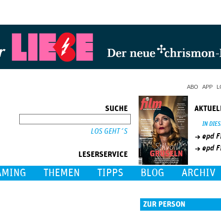
Jump to Navigation
ABO
APP
L
SUCHE
AKTUEL
SUCHE
IN DIE
epd F
epd F
LESERSERVICE
AMING
THEMEN
TIPPS
BLOG
ARCHIV
ZUR PERSON