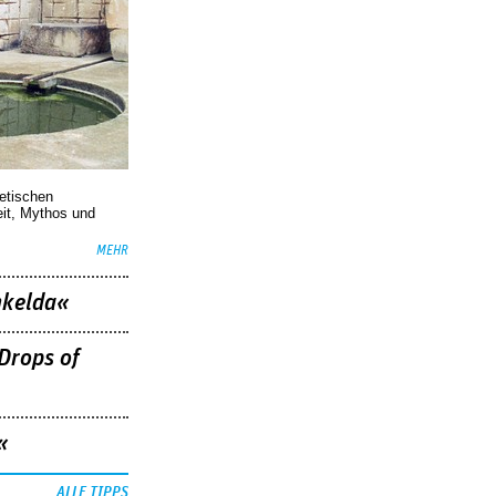
oetischen
eit, Mythos und
MEHR
nkelda«
Drops of
«
ALLE TIPPS