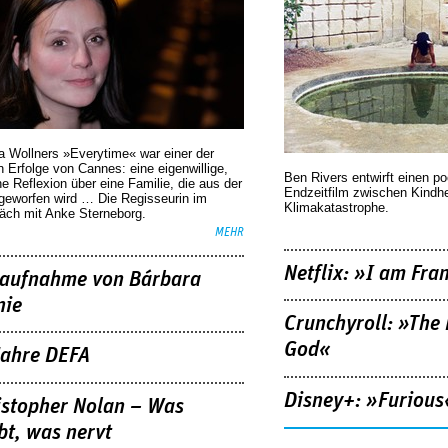
a Wollners »Everytime« war einer der
 Erfolge von Cannes: eine eigenwillige,
Ben Rivers entwirft einen p
he Reflexion über eine ­Familie, die aus der
Endzeitfilm zwischen Kindh
geworfen wird … Die Regisseurin im
Klimakatastrophe.
äch mit Anke Sterneborg.
MEHR
Netflix: »I am Fra
aufnahme von Bárbara
nie
Crunchyroll: »The 
God«
Jahre DEFA
Disney+: »Furious
istopher Nolan – Was
bt, was nervt