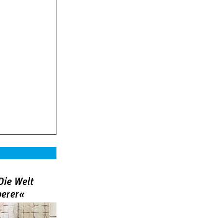
Die Welt
berer«