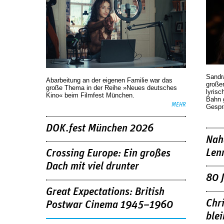
Sandr
Abarbeitung an der eigenen Familie war das
großen
große Thema in der Reihe »Neues deutsches
lyrisc
Kino« beim Filmfest München.
Bahn 
MEHR
Gespr
DOK.fest München 2026
Nah
Len
Crossing Europe: Ein großes
Dach mit viel drunter
80 
Great Expectations: British
Chr
Postwar Cinema 1945–1960
blei