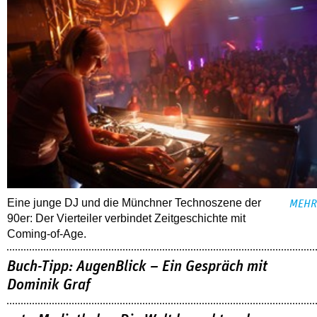
Eine junge DJ und die Münchner Technoszene der
MEHR
90er: Der Vierteiler verbindet Zeitgeschichte mit
Coming-of-Age.
Buch-Tipp: AugenBlick – Ein Gespräch mit
Dominik Graf
arte-Mediathek: »Die Welt braucht mehr
Zauberer«
Netflix: »I am Frankelda«
ALLE TIPPS