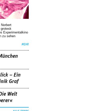
 Norbert
r grotesk
es Experimentalkino
en zu sehen
MEHR
»München
lick – Ein
nik Graf
Die Welt
berer«