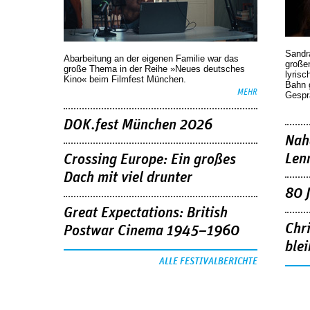
Sandr
Abarbeitung an der eigenen Familie war das
großen
große Thema in der Reihe »Neues deutsches
lyrisc
Kino« beim Filmfest München.
Bahn 
MEHR
Gespr
DOK.fest München 2026
Nah
Len
Crossing Europe: Ein großes
Dach mit viel drunter
80 
Great Expectations: British
Chr
Postwar Cinema 1945–1960
blei
ALLE FESTIVALBERICHTE