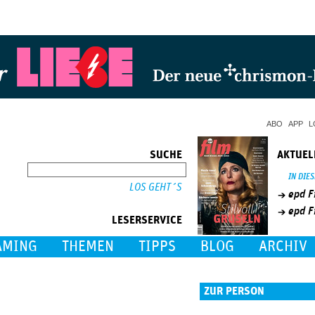
Jump to Navigation
ABO
APP
L
SUCHE
AKTUEL
SUCHE
IN DIE
epd F
epd F
LESERSERVICE
AMING
THEMEN
TIPPS
BLOG
ARCHIV
ZUR PERSON