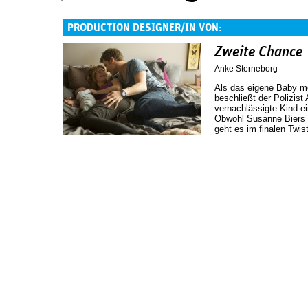
PRODUCTION DESIGNER/IN VON:
Zweite Chance
Anke Sterneborg
Als das eigene Baby mo
beschließt der Polizis
vernachlässigte Kind 
Obwohl Susanne Biers D
geht es im finalen Twis