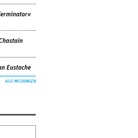
Terminator«
 Chastain
an Eustache
ALLE MELDUNGEN