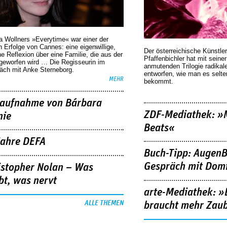
a Wollners »Everytime« war einer der
 Erfolge von Cannes: eine eigenwillige,
Der österreichische Künstler
he Reflexion über eine ­Familie, die aus der
Pfaffenbichler hat mit seine
geworfen wird … Die Regisseurin im
anmutenden Trilogie radikal
äch mit Anke Sterneborg.
entworfen, wie man es selt
MEHR
bekommt.
aufnahme von Bárbara
ZDF-Mediathek: 
nie
Beats«
Jahre DEFA
Buch-Tipp: AugenB
Gespräch mit Domi
istopher Nolan – Was
bt, was nervt
arte-Mediathek: »
ALLE THEMEN
braucht mehr Zau