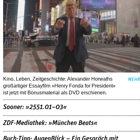
Kino, Leben, Zeitgeschichte: Alexander Horwaths
MEHR
großartiger Essayfilm »Henry Fonda for President«
ist jetzt mit Bonusmaterial als DVD erschienen.
Sooner: »2551.01–03«
ZDF-Mediathek: »München Beats«
Buch-Tipp: AugenBlick – Ein Gespräch mit