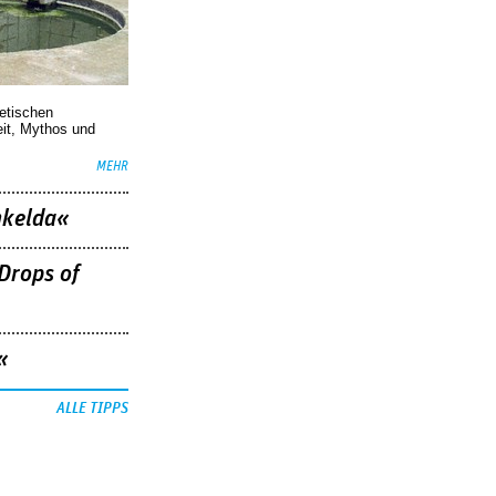
oetischen
eit, Mythos und
MEHR
nkelda«
Drops of
«
ALLE TIPPS