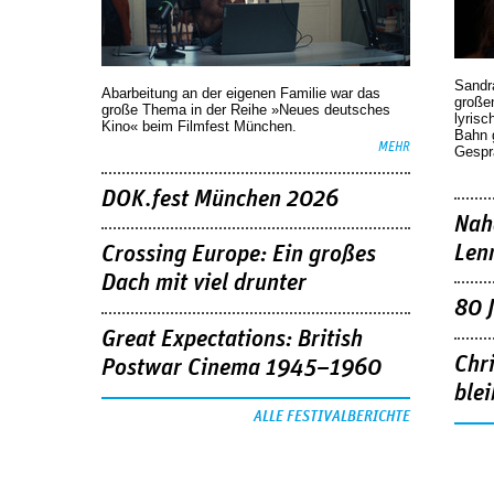
Sandr
Abarbeitung an der eigenen Familie war das
großen
große Thema in der Reihe »Neues deutsches
lyrisc
Kino« beim Filmfest München.
Bahn 
MEHR
Gespr
DOK.fest München 2026
Nah
Len
Crossing Europe: Ein großes
Dach mit viel drunter
80 
Great Expectations: British
Chr
Postwar Cinema 1945–1960
blei
ALLE FESTIVALBERICHTE