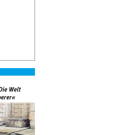
Die Welt
berer«