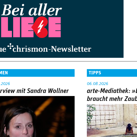
MEN
TIPPS
.2026
06.08.2026
erview mit Sandra Wollner
arte-Mediathek: »
braucht mehr Zau