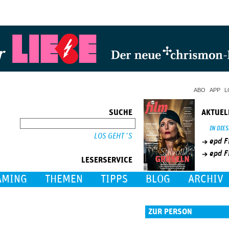
Jump to Navigation
ABO
APP
L
SUCHE
AKTUEL
SUCHE
IN DIE
epd F
epd F
LESERSERVICE
AMING
THEMEN
TIPPS
BLOG
ARCHIV
ZUR PERSON