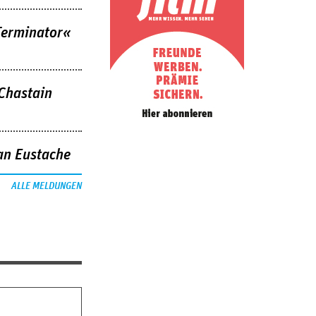
Terminator«
 Chastain
an Eustache
ALLE MELDUNGEN