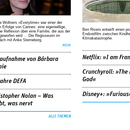
a Wollners »Everytime« war einer der
 Erfolge von Cannes: eine eigenwillige,
Ben Rivers entwirft einen p
he Reflexion über eine ­Familie, die aus der
Endzeitfilm zwischen Kindh
geworfen wird … Die Regisseurin im
Klimakatastrophe.
äch mit Anke Sterneborg.
MEHR
Netflix: »I am Fra
aufnahme von Bárbara
nie
Crunchyroll: »The 
God«
Jahre DEFA
Disney+: »Furious
istopher Nolan – Was
bt, was nervt
ALLE THEMEN