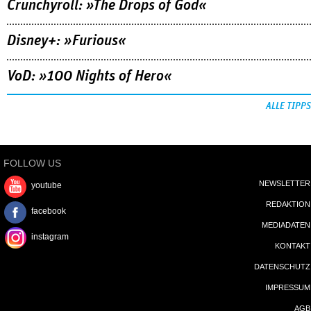
Crunchyroll: »The Drops of God«
Disney+: »Furious«
VoD: »100 Nights of Hero«
ALLE TIPPS
FOLLOW US
NEWSLETTER
youtube
REDAKTION
facebook
MEDIADATEN
instagram
KONTAKT
DATENSCHUTZ
IMPRESSUM
AGB