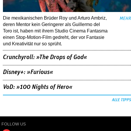
Die mexikanischen Brüder Roy und Arturo Ambriz,
MEHR
deren Mentor kein Geringerer als Guillermo del
Toro ist, haben mit ihrem Studio Cinema Fantasma
einen Stop-Motion-Film gedreht, der vor Fantasie
und Kreativität nur so sprüht.
Crunchyroll: »The Drops of God«
Disney+: »Furious«
VoD: »100 Nights of Hero«
ALLE TIPPS
FOLLOW US