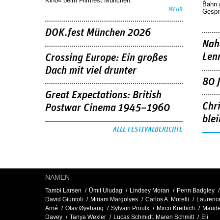
Kino« beim Filmfest München.
Bahn 
MEHR
Gespr
DOK.fest München 2026
Nah
Len
Crossing Europe: Ein großes
Dach mit viel drunter
80 
Great Expectations: British
Chr
Postwar Cinema 1945–1960
blei
ALLE FESTIVALBERICHTE
NAMEN
Tambi Larsen
Ümit Uludag
Lindsey Moran
Penn Badgley
David Giuntoli
Miriam Margolyes
Carlos A. Morelli
Laurenc
Arné
Olav Øyehaug
Sylvain Proulx
Mirco Kreibich
Maud
Davey
Tanya Wexler
Lucas Schmidt. Maren Schmitt
Eli