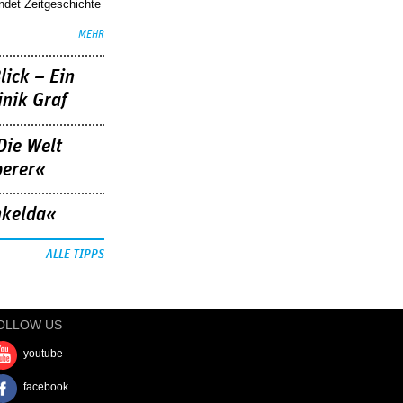
indet Zeitgeschichte
MEHR
lick – Ein
nik Graf
Die Welt
berer«
nkelda«
ALLE TIPPS
OLLOW US
youtube
facebook