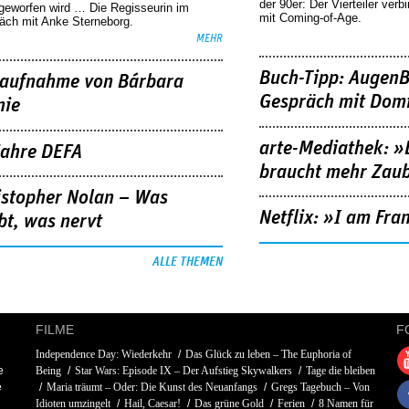
der 90er: Der Vierteiler verb
geworfen wird … Die Regisseurin im
mit Coming-of-Age.
äch mit Anke Sterneborg.
MEHR
Buch-Tipp: AugenB
aufnahme von Bárbara
Gespräch mit Domi
nie
arte-Mediathek: »
Jahre DEFA
braucht mehr Zau
istopher Nolan – Was
Netflix: »I am Fra
bt, was nervt
ALLE THEMEN
FILME
F
Independence Day: Wiederkehr
Das Glück zu leben – The Euphoria of
e
Being
Star Wars: Episode IX – Der Aufstieg Skywalkers
Tage die bleiben
e
Maria träumt – Oder: Die Kunst des Neuanfangs
Gregs Tagebuch – Von
Idioten umzingelt
Hail, Caesar!
Das grüne Gold
Ferien
8 Namen für