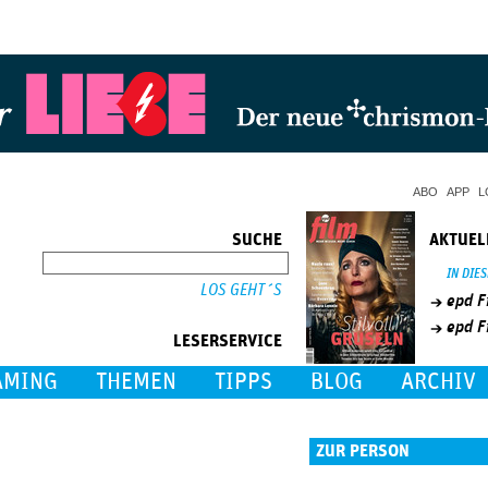
Jump to Navigation
ABO
APP
L
SUCHE
AKTUEL
SUCHE
IN DIE
epd F
epd F
LESERSERVICE
AMING
THEMEN
TIPPS
BLOG
ARCHIV
ZUR PERSON