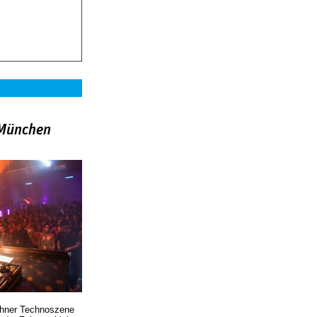
»München
chner Technoszene