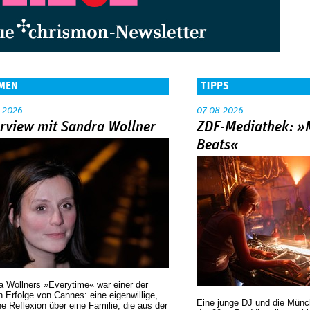
MEN
TIPPS
.2026
07.08.2026
erview mit Sandra Wollner
ZDF-Mediathek: 
Beats«
a Wollners »Everytime« war einer der
 Erfolge von Cannes: eine eigenwillige,
Eine junge DJ und die Mün
he Reflexion über eine ­Familie, die aus der