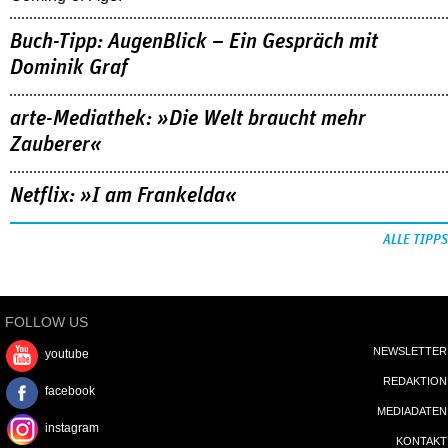
Buch-Tipp: AugenBlick – Ein Gespräch mit
Dominik Graf
arte-Mediathek: »Die Welt braucht mehr
Zauberer«
Netflix: »I am Frankelda«
ALLE TIPPS
FOLLOW US
NEWSLETTER
youtube
REDAKTION
facebook
MEDIADATEN
instagram
KONTAKT