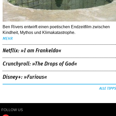
Netflix: »I am Frankelda«
Crunchyroll: »The Drops of God«
Disney+: »Furious«
ALLE TIPPS
FOLLOW US
NEWSLETTER
youtube
REDAKTION
facebook
MEDIADATEN
instagram
KONTAKT
DATENSCHUTZ