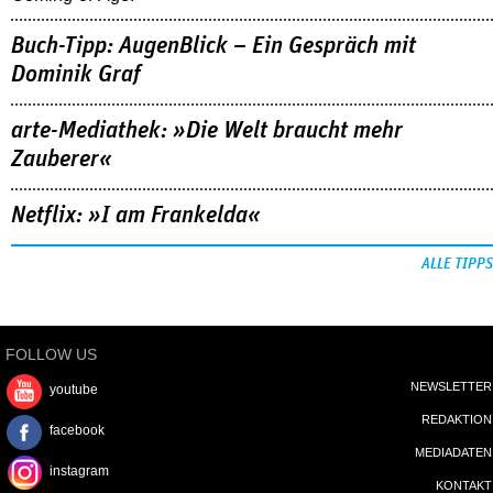
Buch-Tipp: AugenBlick – Ein Gespräch mit
Dominik Graf
arte-Mediathek: »Die Welt braucht mehr
Zauberer«
Netflix: »I am Frankelda«
ALLE TIPPS
FOLLOW US
NEWSLETTER
youtube
REDAKTION
facebook
MEDIADATEN
instagram
KONTAKT