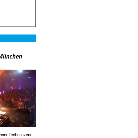
»München
chner Technoszene