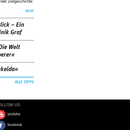
indet Zeitgeschichte
MEHR
lick – Ein
nik Graf
Die Welt
berer«
nkelda«
ALLE TIPPS
OLLOW US
youtube
facebook