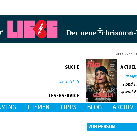
Jump to Navigation
ABO
APP
L
SUCHE
AKTUEL
SUCHE
IN DIE
epd F
epd F
LESERSERVICE
AMING
THEMEN
TIPPS
BLOG
ARCHIV
ZUR PERSON