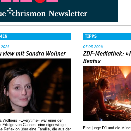
MEN
TIPPS
.2026
07.08.2026
erview mit Sandra Wollner
ZDF-Mediathek: 
Beats«
a Wollners »Everytime« war einer der
 Erfolge von Cannes: eine eigenwillige,
Eine junge DJ und die Mün
he Reflexion über eine ­Familie, die aus der