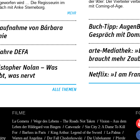
der 90er: Der Vierteiler verb
geworfen wird … Die Regisseurin im
mit Coming-of-Age.
äch mit Anke Sterneborg.
MEHR
Buch-Tipp: AugenB
aufnahme von Bárbara
Gespräch mit Domi
nie
arte-Mediathek: »
Jahre DEFA
braucht mehr Zau
istopher Nolan – Was
Netflix: »I am Fra
bt, was nervt
ALLE THEMEN
FILME
F
La Gomera
Wege des Lebens – The Roads Not Taken
Vision – Aus dem
Leben der Hildegard von Bingen
Catweazle
Sin City 2: A Dame To Kill
For
Barfuss in Paris
King Arthur: Legend of the Sword
La Palma
joy
Warten auf Angelina
Der Fall Chodorkowski
Die Unbekannte
Pferde