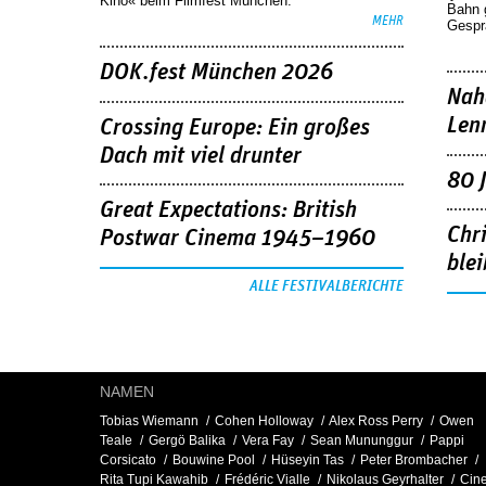
Kino« beim Filmfest München.
Bahn 
MEHR
Gespr
DOK.fest München 2026
Nah
Len
Crossing Europe: Ein großes
Dach mit viel drunter
80 
Great Expectations: British
Chr
Postwar Cinema 1945–1960
blei
ALLE FESTIVALBERICHTE
NAMEN
Tobias Wiemann
Cohen Holloway
Alex Ross Perry
Owen
Teale
Gergö Balika
Vera Fay
Sean Mununggur
Pappi
Corsicato
Bouwine Pool
Hüseyin Tas
Peter Brombacher
Rita Tupi Kawahib
Frédéric Vialle
Nikolaus Geyrhalter
Cine