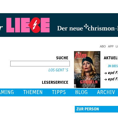
Jump to Navigation
ABO
APP
L
SUCHE
AKTUEL
SUCHE
IN DIE
epd F
epd F
LESERSERVICE
AMING
THEMEN
TIPPS
BLOG
ARCHIV
ZUR PERSON