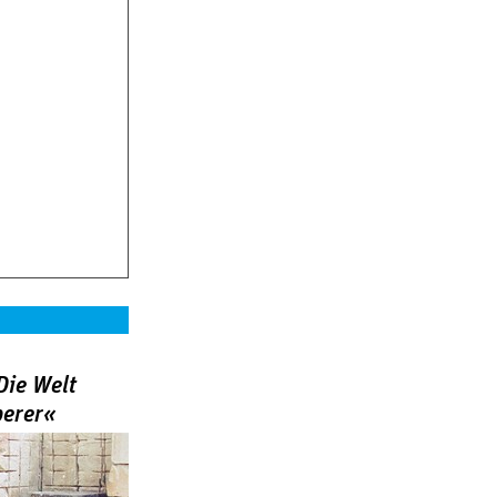
Die Welt
berer«