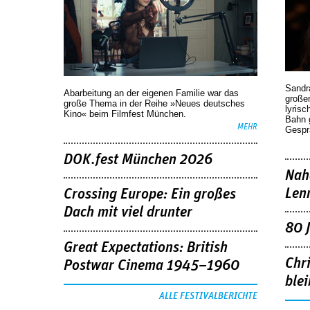
Sandr
Abarbeitung an der eigenen Familie war das
großen
große Thema in der Reihe »Neues deutsches
lyrisc
Kino« beim Filmfest München.
Bahn 
MEHR
Gespr
DOK.fest München 2026
Nah
Len
Crossing Europe: Ein großes
Dach mit viel drunter
80 
Great Expectations: British
Chr
Postwar Cinema 1945–1960
blei
ALLE FESTIVALBERICHTE