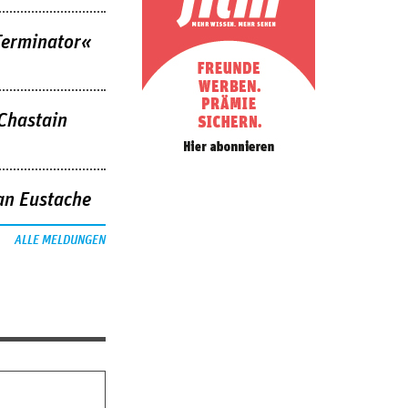
Terminator«
 Chastain
an Eustache
ALLE MELDUNGEN