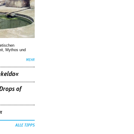
oetischen
eit, Mythos und
MEHR
nkelda«
Drops of
«
ALLE TIPPS