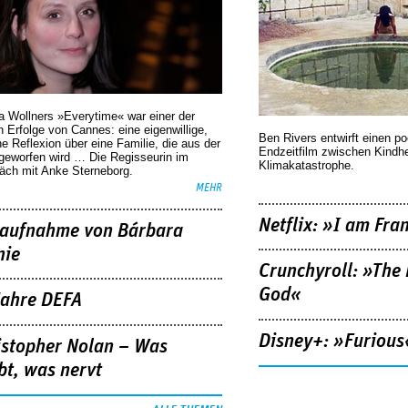
a Wollners »Everytime« war einer der
 Erfolge von Cannes: eine eigenwillige,
Ben Rivers entwirft einen p
he Reflexion über eine ­Familie, die aus der
Endzeitfilm zwischen Kindh
geworfen wird … Die Regisseurin im
Klimakatastrophe.
äch mit Anke Sterneborg.
MEHR
Netflix: »I am Fra
aufnahme von Bárbara
nie
Crunchyroll: »The 
God«
Jahre DEFA
Disney+: »Furious
istopher Nolan – Was
bt, was nervt