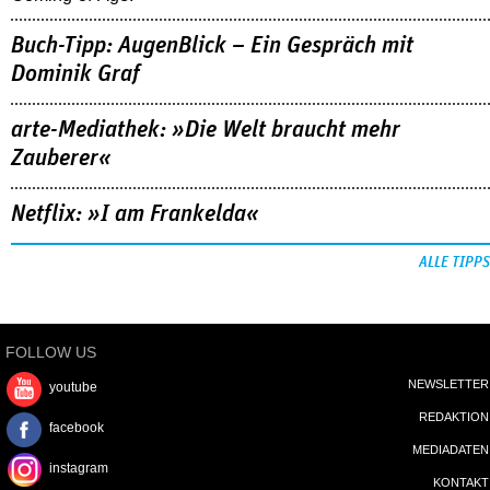
Buch-Tipp: AugenBlick – Ein Gespräch mit
Dominik Graf
arte-Mediathek: »Die Welt braucht mehr
Zauberer«
Netflix: »I am Frankelda«
ALLE TIPPS
FOLLOW US
NEWSLETTER
youtube
REDAKTION
facebook
MEDIADATEN
instagram
KONTAKT