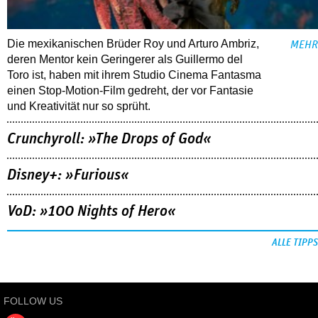
Die mexikanischen Brüder Roy und Arturo Ambriz,
MEHR
deren Mentor kein Geringerer als Guillermo del
Toro ist, haben mit ihrem Studio Cinema Fantasma
einen Stop-Motion-Film gedreht, der vor Fantasie
und Kreativität nur so sprüht.
Crunchyroll: »The Drops of God«
Disney+: »Furious«
VoD: »100 Nights of Hero«
ALLE TIPPS
FOLLOW US