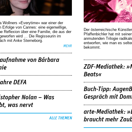
a Wollners »Everytime« war einer der
 Erfolge von Cannes: eine eigenwillige,
Der österreichische Künstler
he Reflexion über eine ­Familie, die aus der
Pfaffenbichler hat mit seine
geworfen wird … Die Regisseurin im
anmutenden Trilogie radikal
äch mit Anke Sterneborg.
entworfen, wie man es selt
MEHR
bekommt.
aufnahme von Bárbara
ZDF-Mediathek: 
nie
Beats«
Jahre DEFA
Buch-Tipp: AugenB
Gespräch mit Domi
istopher Nolan – Was
bt, was nervt
arte-Mediathek: »
ALLE THEMEN
braucht mehr Zau