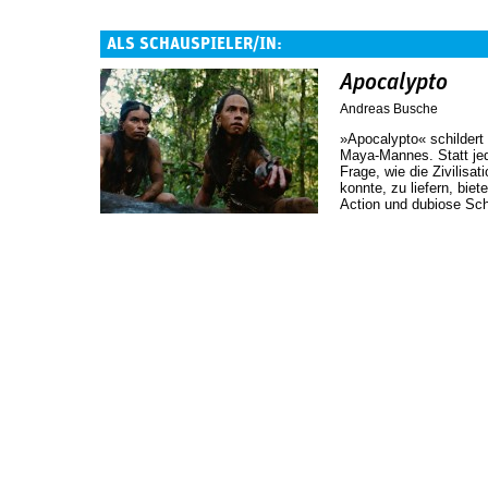
ALS SCHAUSPIELER/IN:
Apocalypto
Andreas Busche
»Apocalypto« schildert
Maya-Mannes. Statt jed
Frage, wie die Zivilisa
konnte, zu liefern, bie
Action und dubiose Sc