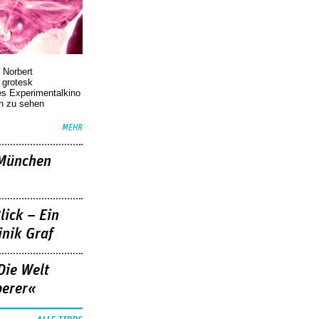
 Norbert
r grotesk
es Experimentalkino
en zu sehen
MEHR
»München
lick – Ein
nik Graf
Die Welt
berer«