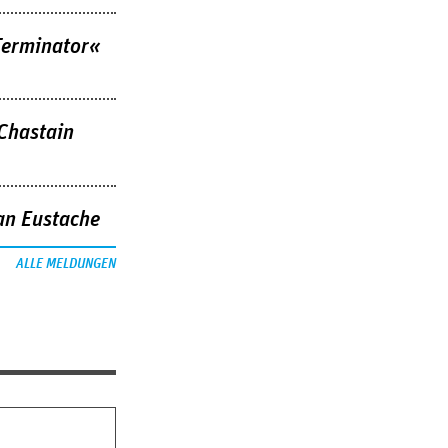
Terminator«
 Chastain
an Eustache
ALLE MELDUNGEN