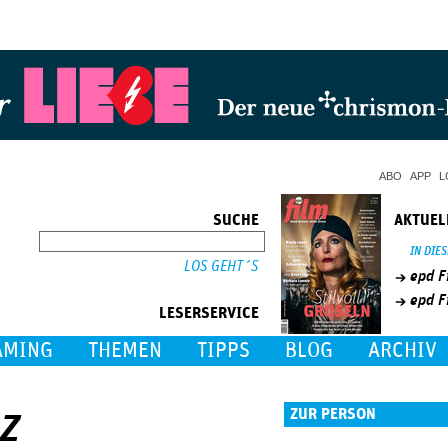
Jump to Navigation
ABO
APP
L
SUCHE
AKTUEL
SUCHE
IN DIE
epd F
epd F
LESERSERVICE
AMING
THEMEN
TIPPS
BLOG
ARCHIV
ez
ZUR PERSON