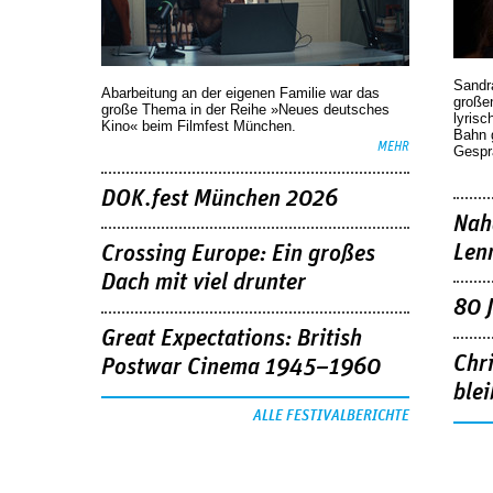
Sandr
Abarbeitung an der eigenen Familie war das
großen
große Thema in der Reihe »Neues deutsches
lyrisc
Kino« beim Filmfest München.
Bahn 
MEHR
Gespr
DOK.fest München 2026
Nah
Len
Crossing Europe: Ein großes
Dach mit viel drunter
80 
Great Expectations: British
Chr
Postwar Cinema 1945–1960
blei
ALLE FESTIVALBERICHTE