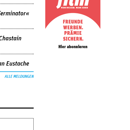
Terminator«
 Chastain
an Eustache
ALLE MELDUNGEN