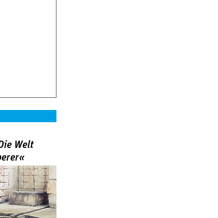
Die Welt
berer«