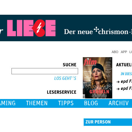
Jump to Navigation
ABO
APP
L
SUCHE
AKTUEL
SUCHE
IN DIE
epd F
epd F
LESERSERVICE
AMING
THEMEN
TIPPS
BLOG
ARCHIV
ZUR PERSON