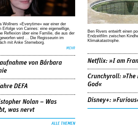
a Wollners »Everytime« war einer der
 Erfolge von Cannes: eine eigenwillige,
Ben Rivers entwirft einen p
he Reflexion über eine ­Familie, die aus der
Endzeitfilm zwischen Kindh
geworfen wird … Die Regisseurin im
Klimakatastrophe.
äch mit Anke Sterneborg.
MEHR
Netflix: »I am Fra
aufnahme von Bárbara
nie
Crunchyroll: »The 
God«
Jahre DEFA
Disney+: »Furious
istopher Nolan – Was
bt, was nervt
ALLE THEMEN