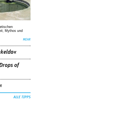
oetischen
eit, Mythos und
MEHR
nkelda«
Drops of
«
ALLE TIPPS