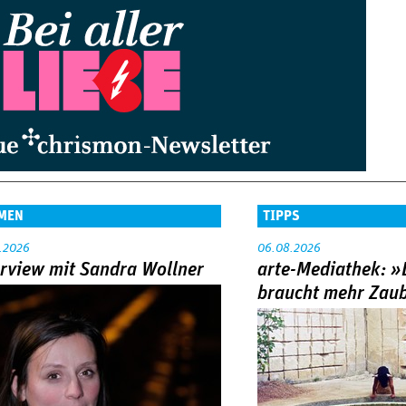
MEN
TIPPS
.2026
06.08.2026
erview mit Sandra Wollner
arte-Mediathek: »
braucht mehr Zau