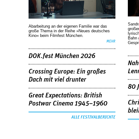
Sandr
Abarbeitung an der eigenen Familie war das
großen
große Thema in der Reihe »Neues deutsches
lyrisc
Kino« beim Filmfest München.
Bahn 
MEHR
Gespr
DOK.fest München 2026
Nah
Len
Crossing Europe: Ein großes
Dach mit viel drunter
80 
Great Expectations: British
Chr
Postwar Cinema 1945–1960
blei
ALLE FESTIVALBERICHTE