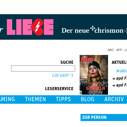
Jump to Navigation
ABO
APP
L
SUCHE
AKTUEL
SUCHE
IN DIE
epd F
epd F
LESERSERVICE
AMING
THEMEN
TIPPS
BLOG
ARCHIV
ZUR PERSON