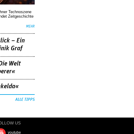
chner Technoszene
indet Zeitgeschichte
MEHR
lick – Ein
nik Graf
Die Welt
berer«
nkelda«
ALLE TIPPS
OLLOW US
youtube