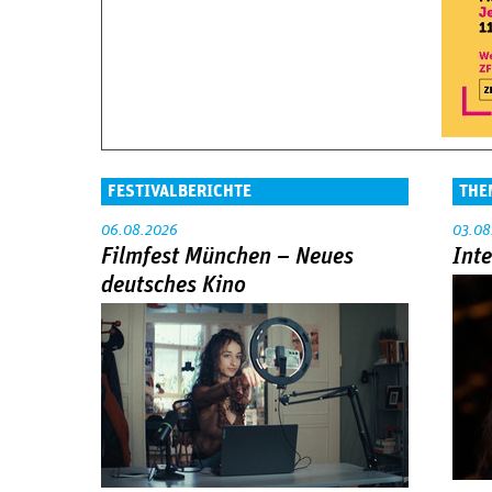
FESTIVALBERICHTE
THE
06.08.2026
03.08
Filmfest München – Neues
Int
deutsches Kino