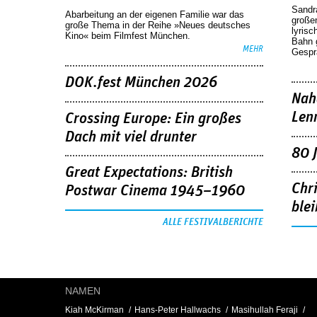
Sandr
Abarbeitung an der eigenen Familie war das
großen
große Thema in der Reihe »Neues deutsches
lyrisc
Kino« beim Filmfest München.
Bahn 
MEHR
Gespr
DOK.fest München 2026
Nah
Len
Crossing Europe: Ein großes
Dach mit viel drunter
80 
Great Expectations: British
Chr
Postwar Cinema 1945–1960
blei
ALLE FESTIVALBERICHTE
NAMEN
Kiah McKirman
Hans-Peter Hallwachs
Masihullah Feraji