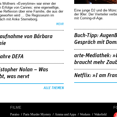
a Wollners »Everytime« war einer der
 Erfolge von Cannes: eine eigenwillige,
Eine junge DJ und die Mün
he Reflexion über eine ­Familie, die aus der
der 90er: Der Vierteiler verb
geworfen wird … Die Regisseurin im
mit Coming-of-Age.
äch mit Anke Sterneborg.
MEHR
Buch-Tipp: AugenB
aufnahme von Bárbara
Gespräch mit Domi
nie
arte-Mediathek: »
Jahre DEFA
braucht mehr Zau
istopher Nolan – Was
Netflix: »I am Fra
bt, was nervt
ALLE THEMEN
FILME
F
Paraíso
Paris Murder Mystery
Amma und Appa
Workers
Wakefield