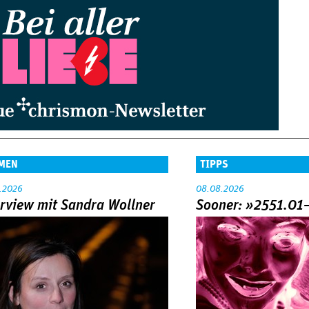
MEN
TIPPS
.2026
08.08.2026
erview mit Sandra Wollner
Sooner: »2551.01