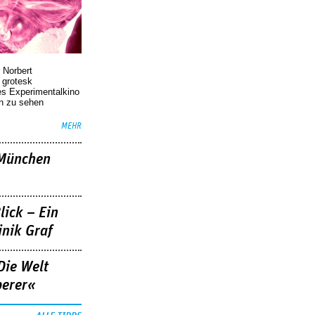
 Norbert
r grotesk
es Experimentalkino
en zu sehen
MEHR
»München
lick – Ein
nik Graf
Die Welt
berer«