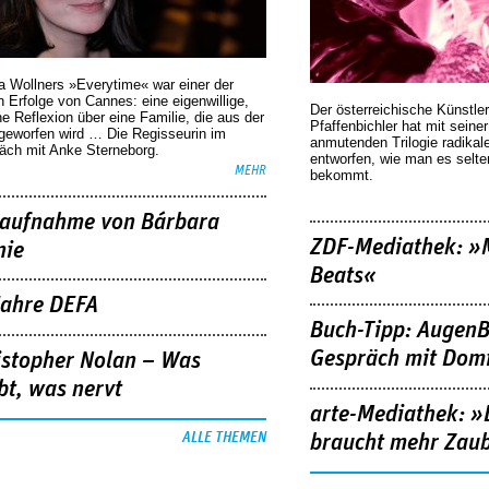
a Wollners »Everytime« war einer der
 Erfolge von Cannes: eine eigenwillige,
Der österreichische Künstler
he Reflexion über eine ­Familie, die aus der
Pfaffenbichler hat mit seine
geworfen wird … Die Regisseurin im
anmutenden Trilogie radikal
äch mit Anke Sterneborg.
entworfen, wie man es selt
MEHR
bekommt.
aufnahme von Bárbara
ZDF-Mediathek: 
nie
Beats«
Jahre DEFA
Buch-Tipp: AugenB
Gespräch mit Domi
istopher Nolan – Was
bt, was nervt
arte-Mediathek: »
ALLE THEMEN
braucht mehr Zau