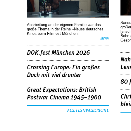
Sandr
Abarbeitung an der eigenen Familie war das
großen
große Thema in der Reihe »Neues deutsches
lyrisc
Kino« beim Filmfest München.
Bahn 
MEHR
Gespr
DOK.fest München 2026
Nah
Len
Crossing Europe: Ein großes
Dach mit viel drunter
80 
Great Expectations: British
Chr
Postwar Cinema 1945–1960
blei
ALLE FESTIVALBERICHTE