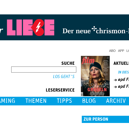
Jump to Navigation
ABO
APP
L
SUCHE
AKTUEL
SUCHE
IN DIE
epd F
epd F
LESERSERVICE
AMING
THEMEN
TIPPS
BLOG
ARCHIV
ZUR PERSON