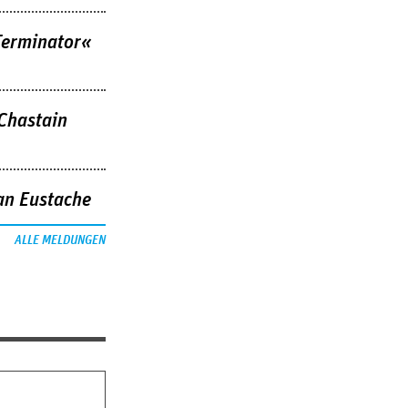
Terminator«
 Chastain
an Eustache
ALLE MELDUNGEN