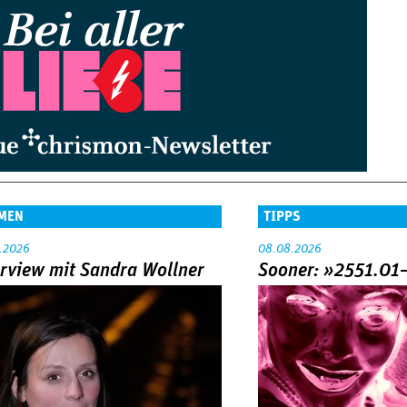
MEN
TIPPS
.2026
08.08.2026
erview mit Sandra Wollner
Sooner: »2551.01