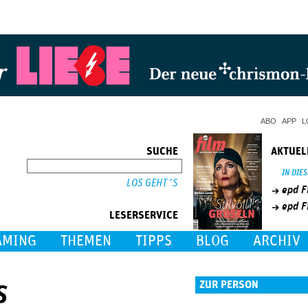
Jump to Navigation
ABO
APP
L
SUCHE
AKTUEL
SUCHE
IN DIE
epd F
epd F
LESERSERVICE
AMING
THEMEN
TIPPS
BLOG
ARCHIV
s
ZUR PERSON