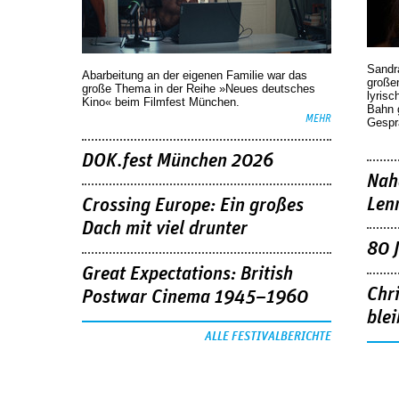
Sandr
Abarbeitung an der eigenen Familie war das
großen
große Thema in der Reihe »Neues deutsches
lyrisc
Kino« beim Filmfest München.
Bahn 
MEHR
Gespr
DOK.fest München 2026
Nah
Len
Crossing Europe: Ein großes
Dach mit viel drunter
80 
Great Expectations: British
Chr
Postwar Cinema 1945–1960
blei
ALLE FESTIVALBERICHTE