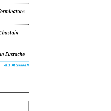
Terminator«
 Chastain
an Eustache
ALLE MELDUNGEN