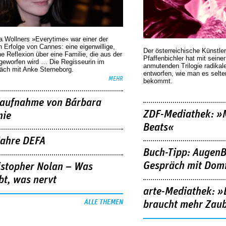
a Wollners »Everytime« war einer der
 Erfolge von Cannes: eine eigenwillige,
Der österreichische Künstler
he Reflexion über eine ­Familie, die aus der
Pfaffenbichler hat mit seine
geworfen wird … Die Regisseurin im
anmutenden Trilogie radikal
äch mit Anke Sterneborg.
entworfen, wie man es selt
MEHR
bekommt.
aufnahme von Bárbara
ZDF-Mediathek: 
nie
Beats«
Jahre DEFA
Buch-Tipp: AugenB
Gespräch mit Domi
istopher Nolan – Was
bt, was nervt
arte-Mediathek: »
ALLE THEMEN
braucht mehr Zau