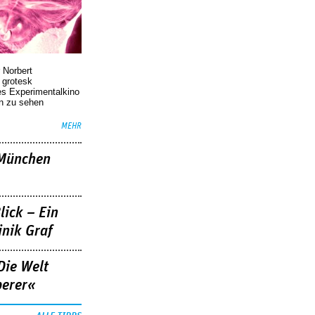
 Norbert
r grotesk
es Experimentalkino
en zu sehen
MEHR
»München
lick – Ein
nik Graf
Die Welt
berer«