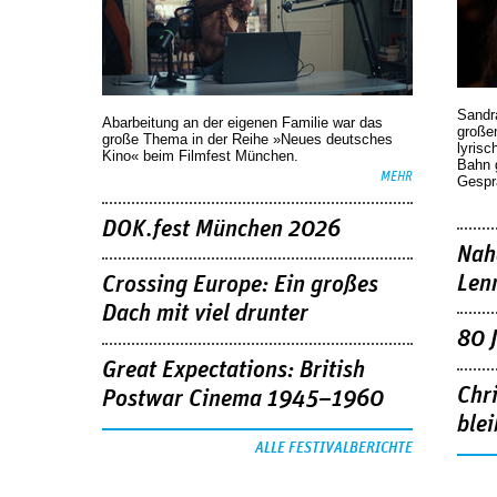
Sandr
Abarbeitung an der eigenen Familie war das
großen
große Thema in der Reihe »Neues deutsches
lyrisc
Kino« beim Filmfest München.
Bahn 
MEHR
Gespr
DOK.fest München 2026
Nah
Len
Crossing Europe: Ein großes
Dach mit viel drunter
80 
Great Expectations: British
Chr
Postwar Cinema 1945–1960
blei
ALLE FESTIVALBERICHTE