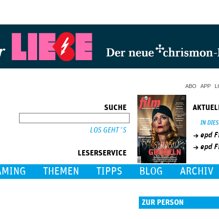
Jump to Navigation
ABO
APP
L
SUCHE
AKTUEL
SUCHE
IN DIE
epd F
epd F
LESERSERVICE
AMING
THEMEN
TIPPS
BLOG
ARCHIV
ZUR PERSON