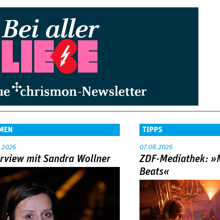
MEN
TIPPS
.2026
07.08.2026
erview mit Sandra Wollner
ZDF-Mediathek: 
Beats«