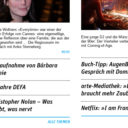
a Wollners »Everytime« war einer der
 Erfolge von Cannes: eine eigenwillige,
Eine junge DJ und die Mün
he Reflexion über eine ­Familie, die aus der
der 90er: Der Vierteiler verb
geworfen wird … Die Regisseurin im
mit Coming-of-Age.
äch mit Anke Sterneborg.
MEHR
Buch-Tipp: AugenB
aufnahme von Bárbara
Gespräch mit Domi
nie
arte-Mediathek: »
Jahre DEFA
braucht mehr Zau
istopher Nolan – Was
Netflix: »I am Fra
bt, was nervt
ALLE THEMEN