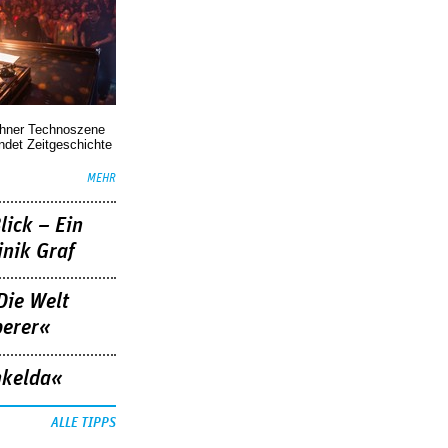
chner Technoszene
indet Zeitgeschichte
MEHR
lick – Ein
nik Graf
Die Welt
berer«
nkelda«
ALLE TIPPS