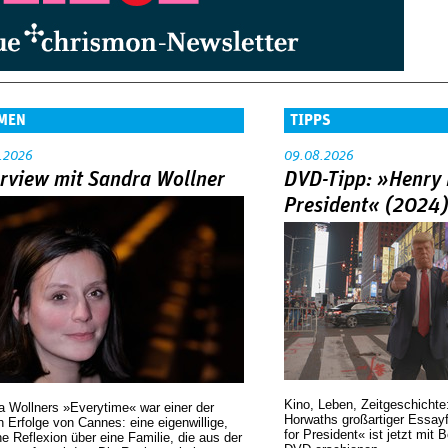
MEN
TIPPS
.2026
09.08.2026
erview mit Sandra Wollner
DVD-Tipp: »Henry 
President« (2024
Kino, Leben, Zeitgeschichte
a Wollners »Everytime« war einer der
Horwaths großartiger Essay
 Erfolge von Cannes: eine eigenwillige,
for President« ist jetzt mit 
he Reflexion über eine ­Familie, die aus der