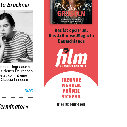
tta Brückner
in und Regisseurin
des Neuen Deutschen
Jetzt kommt eine
. Claudia Lenssen
MEHR
Terminator«