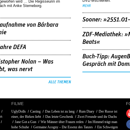
DVD erschienen.
geworfen wird … Die Regisseurin im
äch mit Anke Sterneborg.
MEHR
Sooner: »2551.01
aufnahme von Bárbara
nie
ZDF-Mediathek: 
Beats«
Jahre DEFA
Buch-Tipp: AugenB
istopher Nolan – Was
Gespräch mit Domi
bt, was nervt
ALLE THEMEN
FILME
F
UglyDolls
Casting
Das Leben ist zu lang
Rum Diary
Der Russe ist
en
einer, der Birken liebt
Das letzte Geschenk
Zwei Freunde und ihr Dachs
Jane Got a Gun
Wie Männer über Frauen reden
Im Himmel trägt man
hohe Schuhe
Germaine Acogny – Die Essenz des Tanzes
Ein Schweigen