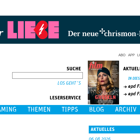
Jump to Navigation
ABO
APP
L
SUCHE
AKTUEL
SUCHE
IN DIE
epd F
epd F
LESERSERVICE
AMING
THEMEN
TIPPS
BLOG
ARCHIV
AKTUELLES
06.08.2026