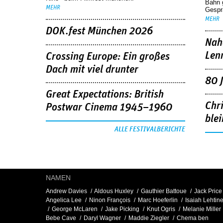
Bahn 
MEHR
Gespr
MEHR
DOK.fest München 2026
Nah
Len
Crossing Europe: Ein großes
Dach mit viel drunter
80 
Great Expectations: British
Chr
Postwar Cinema 1945–1960
blei
ALLE FESTIVALBERICHTE
NAMEN
Andrew Davies
Aldous Huxley
Gauthier Battoue
Jack Price
Angelica Lee
Ninon François
Marc Hoeferlin
Isaiah Lehtin
George McLaren
Jake Picking
Knut Ogris
Melanie Miller
Bebe Cave
Daryl Wagner
Maddie Ziegler
Chema ben