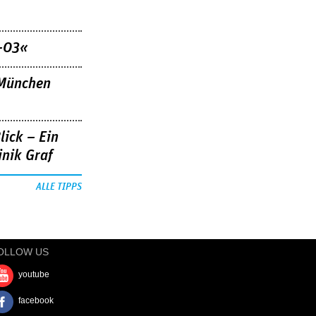
–03«
»München
lick – Ein
nik Graf
ALLE TIPPS
OLLOW US
youtube
facebook