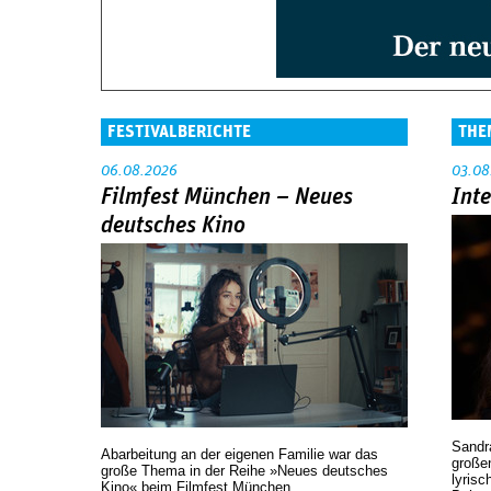
FESTIVALBERICHTE
THE
06.08.2026
03.08
Filmfest München – Neues
Int
deutsches Kino
Sandr
Abarbeitung an der eigenen Familie war das
großen
große Thema in der Reihe »Neues deutsches
lyrisc
Kino« beim Filmfest München.