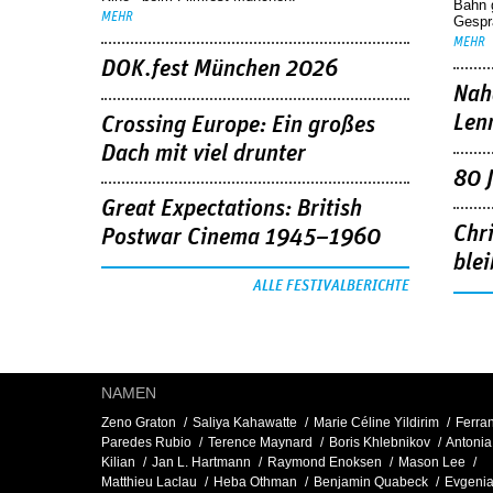
Bahn 
MEHR
Gespr
MEHR
DOK.fest München 2026
Nah
Len
Crossing Europe: Ein großes
Dach mit viel drunter
80 
Great Expectations: British
Chr
Postwar Cinema 1945–1960
blei
ALLE FESTIVALBERICHTE
NAMEN
Zeno Graton
Saliya Kahawatte
Marie Céline Yildirim
Ferra
Paredes Rubio
Terence Maynard
Boris Khlebnikov
Antonia
Kilian
Jan L. Hartmann
Raymond Enoksen
Mason Lee
Matthieu Laclau
Heba Othman
Benjamin Quabeck
Evgeni