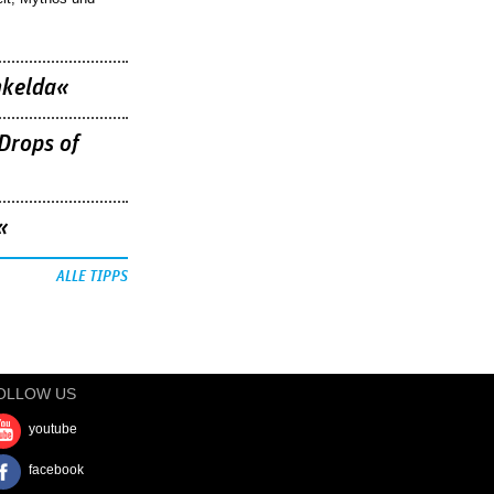
nkelda«
Drops of
«
ALLE TIPPS
OLLOW US
youtube
facebook