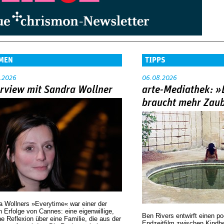
MEN
TIPPS
.2026
06.08.2026
erview mit Sandra Wollner
arte-Mediathek: »
braucht mehr Zau
a Wollners »Everytime« war einer der
 Erfolge von Cannes: eine eigenwillige,
Ben Rivers entwirft einen p
he Reflexion über eine ­Familie, die aus der
Endzeitfilm zwischen Kindh