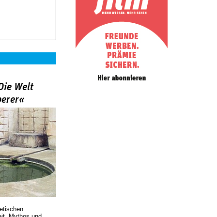
Die Welt
berer«
oetischen
eit, Mythos und