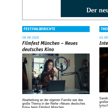
FESTIVALBERICHTE
THE
06.08.2026
03.08
Filmfest München – Neues
Int
deutsches Kino
Sandr
Abarbeitung an der eigenen Familie war das
großen
große Thema in der Reihe »Neues deutsches
lyrisc
Kino« beim Filmfest München.