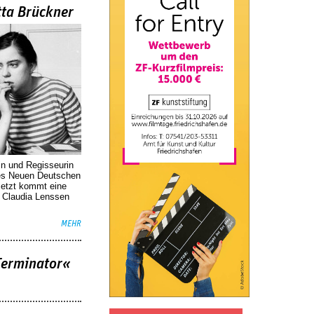
tta Brückner
in und Regisseurin
des Neuen Deutschen
Jetzt kommt eine
. Claudia Lenssen
MEHR
Terminator«