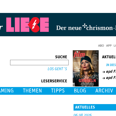
Jump to Navigation
ABO
APP
L
SUCHE
AKTUEL
SUCHE
IN DIE
epd F
epd F
LESERSERVICE
AMING
THEMEN
TIPPS
BLOG
ARCHIV
AKTUELLES
06.08.2026