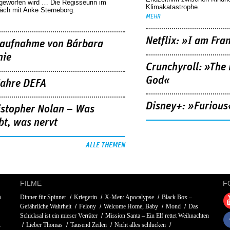
geworfen wird … Die Regisseurin im
Klimakatastrophe.
äch mit Anke Sterneborg.
MEHR
Netflix: »I am Fra
aufnahme von Bárbara
nie
Crunchyroll: »The 
God«
Jahre DEFA
Disney+: »Furious
istopher Nolan – Was
bt, was nervt
ALLE THEMEN
FILME
F
n
Dinner für Spinner
Kriegerin
X-Men: Apocalypse
Black Box –
Gefährliche Wahrheit
Felony
Welcome Home, Baby
Mond
Das
Schicksal ist ein mieser Verräter
Mission Santa – Ein Elf rettet Weihnachten
a
Lieber Thomas
Tausend Zeilen
Nicht alles schlucken