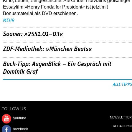
Kino, Leben, Zeitgeschichte: Alexander Horwaths großartiger
Essayfilm »Henry Fonda for President« ist jetzt mit
Bonusmaterial als DVD erschienen.
MEHR
Sooner: »2551.01–03«
ZDF-Mediathek: »München Beats«
Buch-Tipp: AugenBlick – Ein Gespräch mit
Dominik Graf
ALLE TIPPS
FOLLOW US
NEWSLETTER
youtube
REDAKTION
facebook