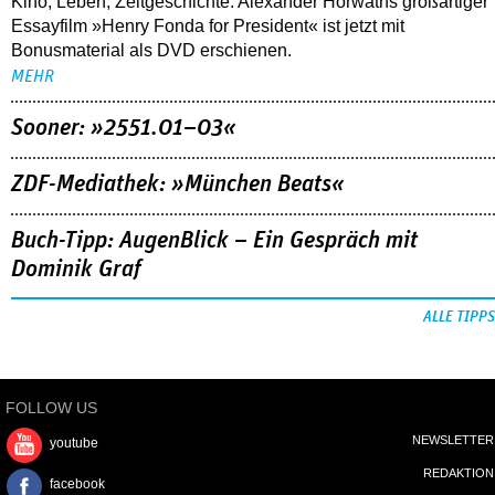
Kino, Leben, Zeitgeschichte: Alexander Horwaths großartiger
Essayfilm »Henry Fonda for President« ist jetzt mit
Bonusmaterial als DVD erschienen.
MEHR
Sooner: »2551.01–03«
ZDF-Mediathek: »München Beats«
Buch-Tipp: AugenBlick – Ein Gespräch mit
Dominik Graf
ALLE TIPPS
FOLLOW US
NEWSLETTER
youtube
REDAKTION
facebook