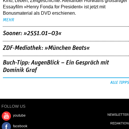
Kino, Leben, Zeitgeschichte: Alexander Horwaths großartiger
Essayfilm »Henry Fonda for President« ist jetzt mit
Bonusmaterial als DVD erschienen.
MEHR
Sooner: »2551.01–03«
ZDF-Mediathek: »München Beats«
Buch-Tipp: AugenBlick – Ein Gespräch mit
Dominik Graf
ALLE TIPPS
FOLLOW US
NEWSLETTER
youtube
REDAKTION
facebook